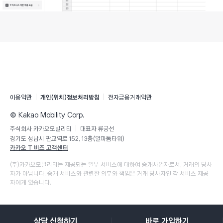
카카오모빌리티 정보 및 약관
이용약관
새창열림
개인(위치)정보처리방침
새창열림
전자금융거래약관
새창열림
© Kakao Mobility Corp.
주식회사 카카오모빌리티
대표자 류긍선
경기도 성남시 판교역로 152, 13층(알파돔타워)
카카오 T 비즈 고객센터
새창열림
(주)카카오모빌리티는 제공되는 일부 서비스에 대하여 중개사업자로서, 거래의 당사
자가 아닙니다.
중개 서비스와 관련한 의무와 책임은 거래 당사자인 각 서비스 제공
자에게 있습니다.
상담 신청하기
바로 가입하기
새창열림