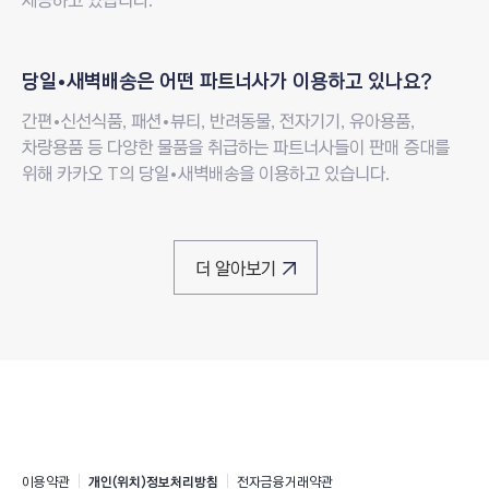
질문
당일•새벽배송은
어떤 파트너사가 이용하고 있나요?
답변
간편•신선식품, 패션•뷰티, 반려동물, 전자기기, 유아용품,
차량용품 등 다양한 물품을 취급하는 파트너사들이 판매 증대를
위해 카카오 T의 당일•새벽배송을 이용하고 있습니다.
더 알아보기
새창열림
관리자 이용방법
카카오모빌리티 정보 및 약관
이용약관
새창열림
개인(위치)정보처리방침
새창열림
전자금융거래약관
새창열림