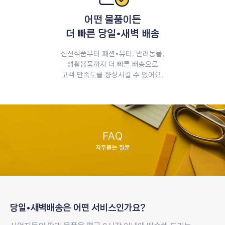
어떤 물품이든
더 빠른 당일•새벽 배송
신선식품부터 패션•뷰티, 반려동물,
생활용품까지 더 빠른 배송으로
고객 만족도를 향상시킬 수 있어요.
자주묻는 질문
자주묻는 질문
질문
당일•새벽배송은
어떤 서비스인가요?
답변